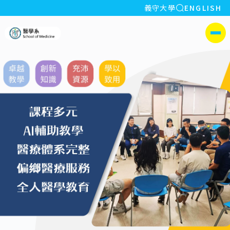
全站搜索
義守大學
ENGLISH
:::
義守大學醫學系
側選單