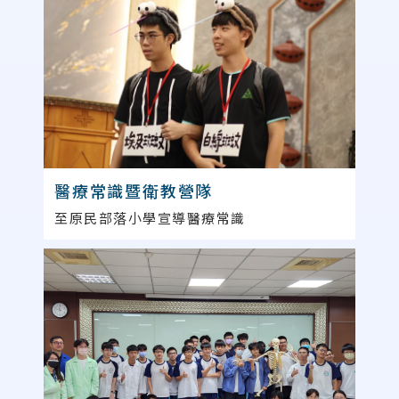
醫療常識暨衛教營隊
至原民部落小學宣導醫療常識