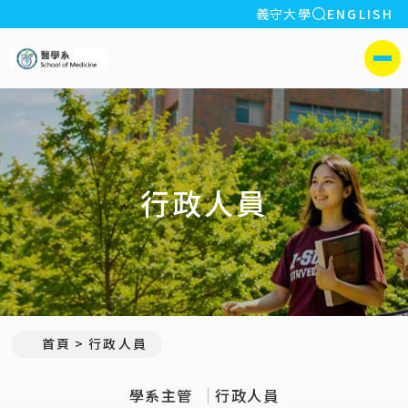
全站搜索
義守大學
ENGLISH
:::
義守大學醫學系
側選單
行政人員
:::
首頁
行政人員
學系主管
行政人員