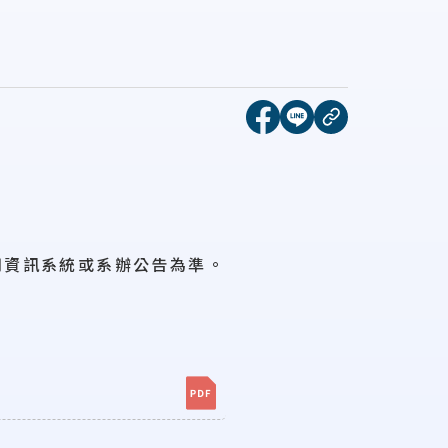
表
[另開新視窗]分享到face
[另開新視窗]分享到l
複製連結
用資訊系統或系辦公告為準。